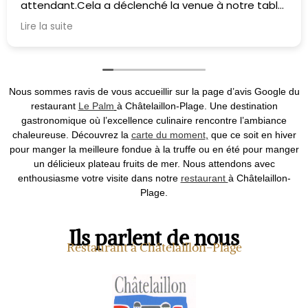
attendant.Cela a déclenché la venue à notre table.
Le poke bowl mériterait d'être assaisonné par les
Lire la suite
clients car il était très salé et j'aurai bien aimé
mettre un peu de sauce sucrée. Il y a sûrement des
astuces pour faire patienter les clients comme
donner une carafe d'eau en même temps que les
cartes ( en plus vu la chaleur ce serait parfait) et
Nous sommes ravis de vous accueillir sur la page d’avis Google du
voir pour faire mariner un peu les ingrédients du
restaurant
Le Palm
à Châtelaillon-Plage.
Une destination
pokebowl et proposer au choix ensuite les sauces
gastronomique où l’excellence culinaire rencontre l’ambiance
salées ou sucrées .
chaleureuse. Découvrez la
carte du moment
,
que ce soit en hiver
pour manger la meilleure fondue à la truffe ou en été pour manger
un délicieux plateau fruits de mer. Nous attendons avec
enthousiasme votre visite dans notre
restaurant
à
Châtelaillon-
Plage
.
Ils parlent de nous
Restaurant à Châtelaillon-Plage