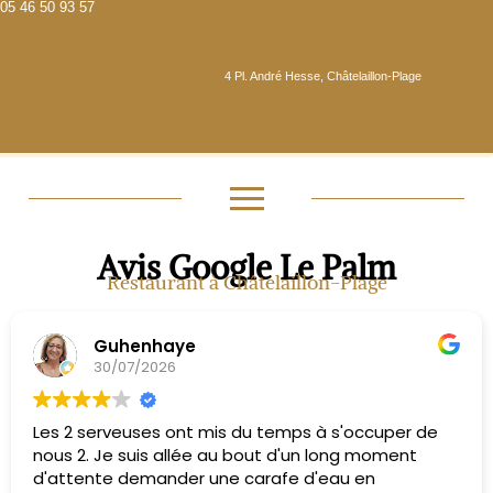
05 46 50 93 57
4 Pl. André Hesse, Châtelaillon-Plage
Avis Google Le Palm
Restaurant à Châtelaillon-Plage
Guhenhaye
30/07/2026
Les 2 serveuses ont mis du temps à s'occuper de
nous 2. Je suis allée au bout d'un long moment
d'attente demander une carafe d'eau en